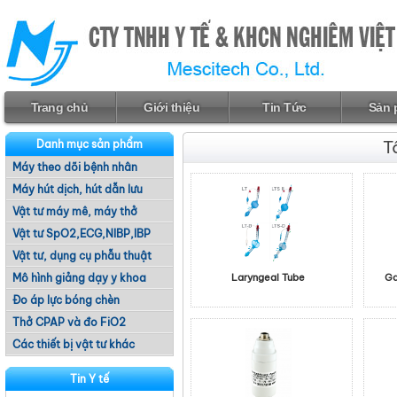
Trang chủ
Giới thiệu
Tin Tức
Sản 
T
Danh mục sản phẩm
Máy theo dõi bệnh nhân
Máy hút dịch, hút dẫn lưu
Vật tư máy mê, máy thở
Vật tư SpO2,ECG,NIBP,IBP
Vật tư, dụng cụ phẫu thuật
Mô hình giảng dạy y khoa
Laryngeal Tube
Ga
Đo áp lực bóng chèn
Thở CPAP và đo FiO2
Các thiết bị vật tư khác
Tin Y tế