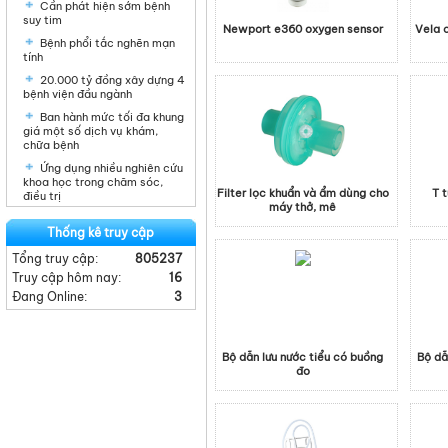
Cần phát hiện sớm bệnh
suy tim
Newport e360 oxygen sensor
Vela 
Bệnh phổi tắc nghẽn mạn
tính
20.000 tỷ đồng xây dựng 4
bệnh viện đầu ngành
Ban hành mức tối đa khung
giá một số dịch vụ khám,
chữa bệnh
Ứng dụng nhiều nghiên cứu
khoa học trong chăm sóc,
Filter lọc khuẩn và ẩm dùng cho
T 
điều trị
máy thở, mê
Thống kê truy cập
Tổng truy cập:
805237
Truy cập hôm nay:
16
Đang Online:
3
Bộ dẫn lưu nước tiểu có buồng
Bộ dẫ
đo