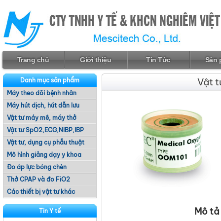
Trang chủ
Giới thiệu
Tin Tức
Sản 
Vật 
Danh mục sản phẩm
Máy theo dõi bệnh nhân
Máy hút dịch, hút dẫn lưu
Vật tư máy mê, máy thở
Vật tư SpO2,ECG,NIBP,IBP
Vật tư, dụng cụ phẫu thuật
Mô hình giảng dạy y khoa
Đo áp lực bóng chèn
Thở CPAP và đo FiO2
Các thiết bị vật tư khác
Mô tả 
Tin Y tế