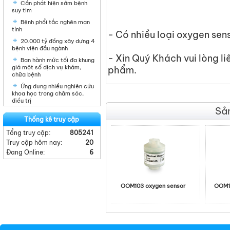
Cần phát hiện sớm bệnh
suy tim
Bệnh phổi tắc nghẽn mạn
tính
- Có nhiều loại oxygen se
20.000 tỷ đồng xây dựng 4
bệnh viện đầu ngành
- Xin Quý Khách vui lòng li
Ban hành mức tối đa khung
giá một số dịch vụ khám,
phẩm.
chữa bệnh
Ứng dụng nhiều nghiên cứu
khoa học trong chăm sóc,
điều trị
Sả
Thống kê truy cập
Tổng truy cập:
805241
Truy cập hôm nay:
20
Đang Online:
6
OOM103 oxygen sensor
OOM103-1 oxygen 